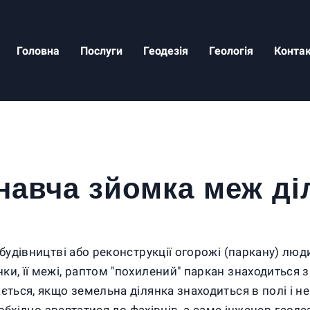
Головна
Послуги
Геодезія
Геологія
Конта
навча зйомка меж ді
 будівництві або реконструкції огорожі (паркану) лю
, її межі, раптом "похилений" паркан знаходиться за 
ється, якщо земельна ділянка знаходиться в полі і н