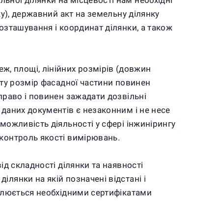
ьної ділянки на місцевості нам необхідні
ку), державний акт на земельну ділянку
озташування і координат ділянки, а також
, площі, лінійних розмірів (довжин
кту розмір фасадної частини повинен
право і повинен зажадати дозвільні
 даних документів є незаконним і не несе
можливість діяльності у сфері інжинірингу
 контроль якості вимірювань.
ід складності ділянки та наявності
лянки на якій позначені відстані і
іплюється необхідними сертифікатами