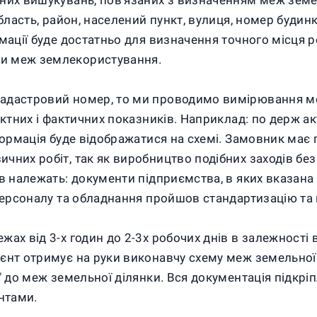
них вишукувань, пов'язаних з визначенням меж земел
область, район, населений пункт, вулиця, номер будин
мації буде достатньо для визначення точного місця р
ки меж землекористування.
адастровий номер, то ми проводимо вимірювання меж
ектних і фактичних показників. Наприклад: по держ а
формація буде відображатися на схемі. Замовник має 
чних робіт, так як виробництво подібних заходів без
в належать: документи підприємства, в яких вказана 
 персоналу та обладнання пройшов стандартизацію та
ах від 3-х годин до 2-3х робочих днів в залежності в
нт отримує на руки виконавчу схему меж земельної ді
в" до меж земельної ділянки. Вся документація підкр
нтами.