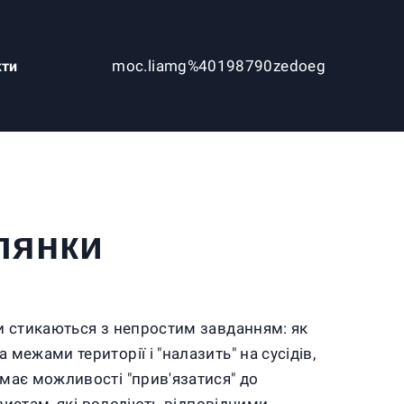
moc.liamg%40198790zedoeg
кти
лянки
ди стикаються з непростим завданням: як
межами території і "налазить" на сусідів,
емає можливості "прив'язатися" до