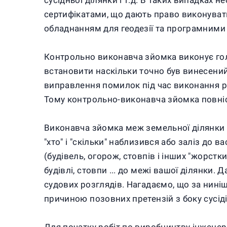
сусідньої ділянки і т.д. В таких випадках 
сертифікатами, що дають право виконувати
обладнанням для геодезії та програмними
Контрольно виконавча зйомка виконує голов
встановити наскільки точно був винесений
виправлення помилок під час виконання ро
Тому контрольно-виконавча зйомка повніс
Виконавча зйомка меж земельної ділянки д
"хто" і "скільки" наблизився або заліз до 
(будівель, огорож, стовпів і інших "жорстк
будівлі, стовпи ... до межі вашої ділянки
судових розглядів. Нагадаємо, що за нині
причиною позовних претензій з боку сусіді