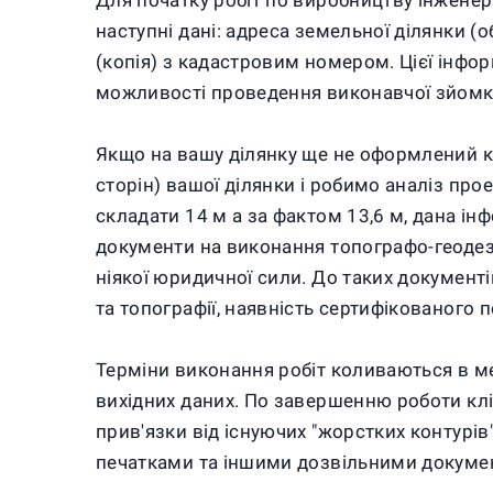
Для початку робіт по виробництву інженер
наступні дані: адреса земельної ділянки (
(копія) з кадастровим номером. Цієї інфор
можливості проведення виконавчої зйом
Якщо на вашу ділянку ще не оформлений к
сторін) вашої ділянки і робимо аналіз про
складати 14 м а за фактом 13,6 м, дана ін
документи на виконання топографо-геодези
ніякої юридичної сили. До таких документі
та топографії, наявність сертифікованого
Терміни виконання робіт коливаються в меж
вихідних даних. По завершенню роботи кліє
прив'язки від існуючих "жорстких контурі
печатками та іншими дозвільними докуме