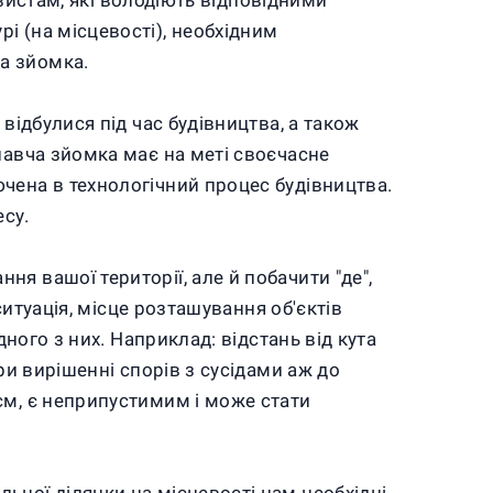
езистам, які володіють відповідними
і (на місцевості), необхідним
а зйомка.
відбулися під час будівництва, а також
навча зйомка має на меті своєчасне
чена в технологічний процес будівництва.
су.
я вашої території, але й побачити "де",
ситуація, місце розташування об'єктів
дного з них. Наприклад: відстань від кута
ри вирішенні спорів з сусідами аж до
см, є неприпустимим і може стати