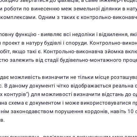
необхідно звертатися до фахівців, а саме інженер-геод
 роботи по винесенню меж земельної ділянки в натур
 комплексами. Одним з таких є контрольно-виконавч
ну функцію - виявляє всі недоліки і відхилення, які 
 проект в натуру будівлі і споруди. Контрольно-вико
біт, якщо такі є. Контрольно-виконавча зйомка вклю
тю залежить від стадії будівельно-монтажного проце
ає можливість визначити не тільки місце розташуванн
вас. В даному документі чітко відображається реальна 
их контурів") для можливості визначити відстань до о
. Дана схема є документом і може використовуватися п
шнім законодавством порушення кордонів, навіть 10 
в.