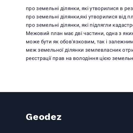
про земельні ділянки, які утворилися в ре
про земельні ділянки,які утворилися від п
про земельні ділянки, які підлягли кадас
Межовий план має дві частини, одна з яких 
може бути як обов'язковим, так і залежним
меж земельної ділянки землевласник отриму
реєстрації прав на володіння цією земель
Geodez