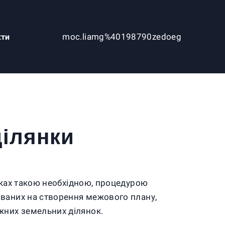
moc.liamg%40198790zedoeg
кти
ділянки
адках такою необхідною, процедурою
ованих на створення межового плану,
жних земельних ділянок.