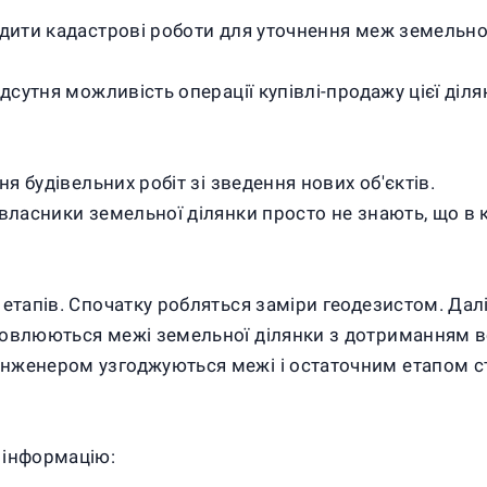
одити кадастрові роботи для уточнення меж земельної
ідсутня можливість операції купівлі-продажу цієї ді
ня будівельних робіт зі зведення нових об'єктів.
власники земельної ділянки просто не знають, що в к
етапів. Спочатку робляться заміри геодезистом. Далі 
овлюються межі земельної ділянки з дотриманням всіх
нженером узгоджуються межі і остаточним етапом с
 інформацію: