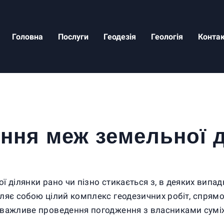
Головна
Послуги
Геодезія
Геологія
Конта
ння меж земельної 
ї ділянки рано чи пізно стикається з, в деяких вип
вляє собою цілий комплекс геодезичних робіт, спрям
 важливе проведення погодження з власниками сумі