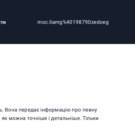
moc.liamg%40198790zedoeg
кти
ь. Вона передає інформацію про певну
 як можна точніше і детальніше. Тільки