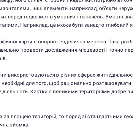
ьєфу, його сильні сторони і недоліки, потрібно вико
изонталями. Інші елементи, наприклад, об'єкти неру
х серед геодезистів умовних позначень. Умовні зна
нталями. Наприклад, це може бути занадто глибокий 
фічної карти є опорна геодезична мережа. Така разб
авильно провести дослідження місцевості і точно пе
ів.
ни використовуються в різних сферах життєдіяльності
и необхідні для того, щоб раціонально розташовувати 
у діяльність. Картки з великими територіями добре 
х за площею територій, то поряд зі стандартними г
чна зйомка.