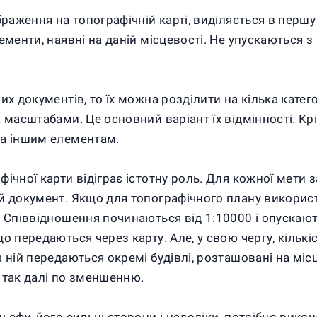
браження на топографічній карті, виділяється в перш
менти, наявні на даній місцевості. Не упускаються з 
их документів, то їх можна розділити на кілька катег
а масштабами. Це основний варіант їх відмінності. К
та іншим елементам.
ічної карти відіграє істотну роль. Для кожної мети 
й документ. Якщо для топографічного плану використ
. Співвідношення починаються від 1:10000 і опускаю
о передаються через карту. Але, у свою чергу, кількі
 ній передаються окремі будівлі, розташовані на міс
і так далі по зменшенню.