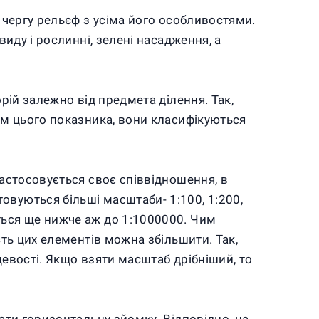
у чергу рельєф з усіма його особливостями.
виду і рослинні, зелені насадження, а
орій залежно від предмета ділення. Так,
рім цього показника, вони класифікуються
застосовується своє співвідношення, в
овуються більші масштаби- 1:100, 1:200,
ться ще нижче аж до 1:1000000. Чим
сть цих елементів можна збільшити. Так,
цевості. Якщо взяти масштаб дрібніший, то