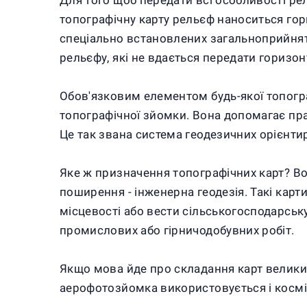
Для того щоб передати всі особливості рел
топографічну карту рельєф наноситься гор
спеціально встановлених загальноприйняти
рельєфу, які не вдається передати горизо
Обов'язковим елементом будь-якої топогра
топографічної зйомки. Вона допомагає пр
Це так звана система геодезичних орієнтир
Яке ж призначення топографічних карт? Во
поширення - інженерна геодезія. Такі карт
місцевості або вести сільськогосподарськ
промислових або гірничодобувних робіт.
Якщо мова йде про складання карт велики
аерофотозйомка використовується і космі