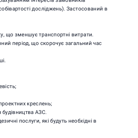
рахуванням інтересів замовників
собівартості досліджень). Застосований в
ку, що зменшує транспортні витрати.
рний період, що скорочує загальний час
ші.
вість;
проектних креслень;
я будівництва АЗС.
ичні послуги, які будуть необхідні в