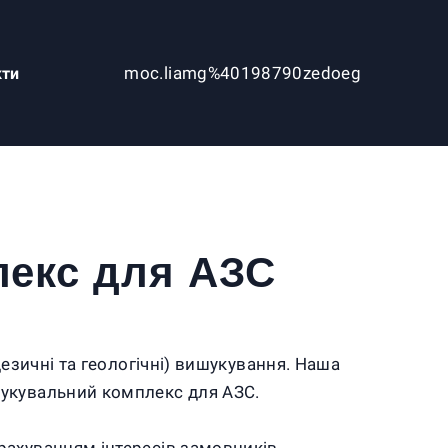
moc.liamg%40198790zedoeg
кти
лекс для АЗС
дезичні та геологічні) вишукування. Наша
шукувальний комплекс для АЗС.