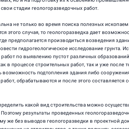
мых, но и на подготовку их к освоению промышленн
свои стадии геологоразведочных работ.
уальна не только во время поиска полезных ископаем
ся этого случая, то геологоразведка дает возможн
, где предполагается производиться возведения зда
ровести гидрогеологическое исследование грунта. 
 работ по выявлению пустот различных образований
к в процессе строительных работ, так и уже после т
ь возможность подтопления здания либо сооружения
абот, обрабатываются и после этого составляется 
ределить какой вид строительства можно осуществл
 Поэтому результаты проведенных геологоразведочн
ому же без выводов геологоразведки в проектной до