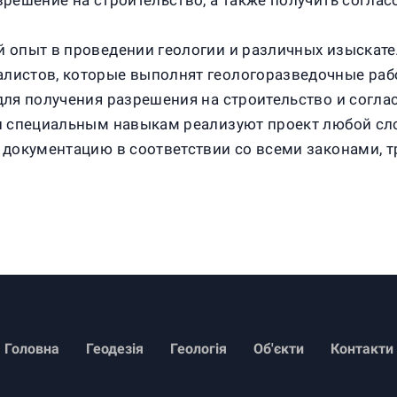
решение на строительство, а также получить соглас
 опыт в проведении геологии и различных изыскател
истов, которые выполнят геологоразведочные работ
ля получения разрешения на строительство и согла
и специальным навыкам реализуют проект любой сло
 документацию в соответствии со всеми законами, 
Головна
Геодезія
Геологія
Об'єкти
Контакти