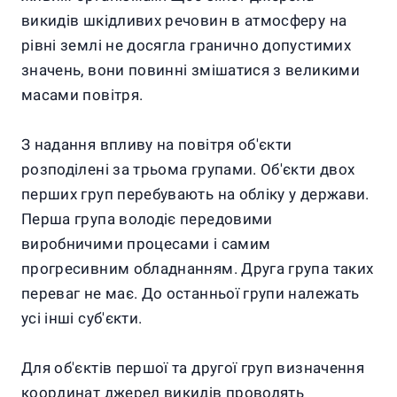
викидів шкідливих речовин в атмосферу на
рівні землі не досягла гранично допустимих
значень, вони повинні змішатися з великими
масами повітря.
З надання впливу на повітря об'єкти
розподілені за трьома групами. Об'єкти двох
перших груп перебувають на обліку у держави.
Перша група володіє передовими
виробничими процесами і самим
прогресивним обладнанням. Друга група таких
переваг не має. До останньої групи належать
усі інші суб'єкти.
Для об'єктів першої та другої груп визначення
координат джерел викидів проводять